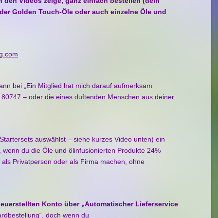
in den Videos zeige, ganz einfach bestellen (dein
 oder Golden Touch-Öle oder auch einzelne Öle und
ng.com
dann bei „Ein Mitglied hat mich darauf aufmerksam
180747 – oder die eines
duftenden Menschen aus deiner
Startersets auswählst – siehe kurzes Video unten) ein
n, wenn du die Öle und ölinfusionierten Produkte 24%
er als Privatperson oder als Firma machen, ohne
euerstellten Konto über „Automatischer Lieferservice
ardbestellung“, doch wenn du