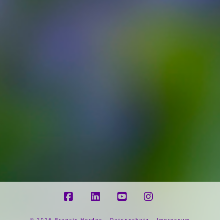
Facebook
LinkedIn
YouTube
Instagram
©
2026 Francis Herdes -
Datenschutz
-
Impressum