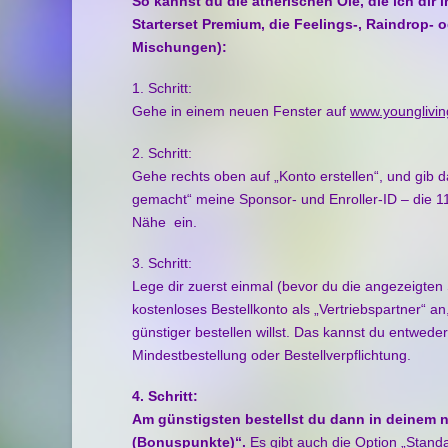
So kannst du die ätherischen Öle, die ich dir 
Starterset Premium, die Feelings-, Raindrop-
Mischungen):
1. Schritt:
Gehe in einem neuen Fenster auf
www.younglivi
2. Schritt:
Gehe rechts oben auf „Konto erstellen“, und gib 
gemacht“ meine Sponsor- und Enroller-ID – die 1
Nähe
ein.
3. Schritt:
Lege dir zuerst einmal (bevor du die angezeigten 
kostenloses Bestellkonto als „Vertriebspartner“ a
günstiger bestellen willst. Das kannst du entwed
Mindestbestellung oder Bestellverpflichtung.
4. Schritt:
Am günstigsten bestellst du dann in deinem n
(Bonuspunkte)“.
Es gibt auch die Option „Stand