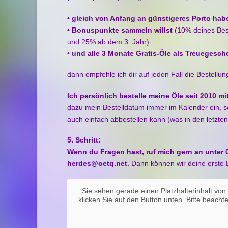
• gleich von Anfang an günstigeres Porto habe
• Bonuspunkte sammeln willst
(10% deines Bes
und 25% ab dem 3. Jahr)
•
und alle 3 Monate Gratis-Öle als Treuegesc
dann empfehle ich dir auf jeden Fall die Bestellu
Ich persönlich bestelle meine Öle seit 2010
dazu mein Bestelldatum immer im Kalender ein, s
auch einfach abbestellen kann (was in den letzten
5. Schritt:
Wenn du Fragen hast, ruf mich gern an unter 
herdes@oetq.net.
Dann können wir deine erste
Sie sehen gerade einen Platzhalterinhalt vo
klicken Sie auf den Button unten. Bitte beach