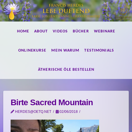
Lebe
HOME
ABOUT
VIDEOS
BÜCHER
WEBINARE
duftend!
ONLINEKURSE
MEIN WARUM
TESTIMONIALS
ÄTHERISCHE ÖLE BESTELLEN
Birte Sacred Mountain
HERDES@OETQ.NET
02/06/2018