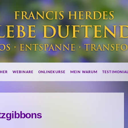
HER
WEBINARE
ONLINEKURSE
MEIN WARUM
TESTIMONIA
tzgibbons