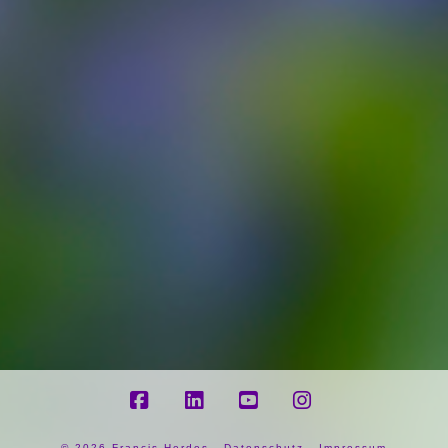
Facebook
LinkedIn
YouTube
Instagram
©
2026 Francis Herdes -
Datenschutz
-
Impressum