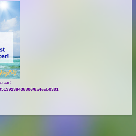
r an:
9105139238438806/8a4ecb0391