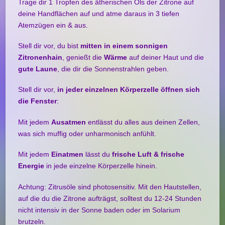
Trage dir 1 Tropfen des ätherischen Öls der Zitrone auf
deine Handflächen auf und atme daraus in 3 tiefen
Atemzügen ein & aus.
Stell dir vor, du bist
mitten in einem sonnigen
Zitronenhain
, genießt die
Wärme
auf deiner Haut und die
gute Laune
, die dir die Sonnenstrahlen geben.
Stell dir vor,
in jeder einzelnen Körperzelle
öffnen sich
die Fenster
:
Mit jedem
Ausatmen
entlässt du alles aus deinen Zellen,
was sich muffig oder unharmonisch anfühlt.
Mit jedem
Einatmen
lässt du
frische Luft & frische
Energie
in jede einzelne Körperzelle hinein.
Achtung: Zitrusöle sind photosensitiv. Mit den Hautstellen,
auf die du die Zitrone aufträgst, solltest du 12-24 Stunden
nicht intensiv in der Sonne baden oder im Solarium
brutzeln.